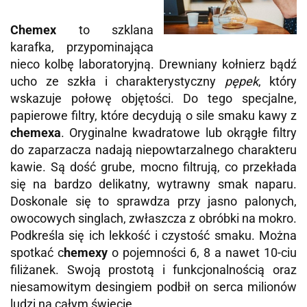
Chemex
to szklana
karafka, przypominająca
nieco kolbę laboratoryjną. Drewniany kołnierz bądź
ucho ze szkła i charakterystyczny
pępek
, który
wskazuje połowę objętości. Do tego specjalne,
papierowe filtry, które
decydują o sile smaku kawy z
chemexa
. Oryginalne kwadratowe lub okrągłe filtry
do zaparzacza nadają niepowtarzalnego charakteru
kawie. Są dość grube, mocno filtrują, co przekłada
się na bardzo delikatny, wytrawny smak naparu.
Doskonale się to sprawdza przy jasno palonych,
owocowych singlach, zwłaszcza z obróbki na mokro.
Podkreśla się ich lekkość i czystość smaku.
Można
spotkać c
hemexy
o pojemności 6, 8 a nawet 10-ciu
filiżanek. Swoją prostotą i funkcjonalnością oraz
niesamowitym desingiem podbił on serca milionów
ludzi na całym świecie.