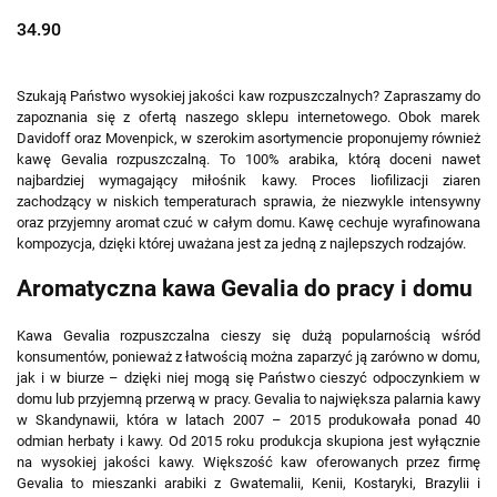
34.90
Szukają Państwo wysokiej jakości kaw rozpuszczalnych? Zapraszamy do
zapoznania się z ofertą naszego sklepu internetowego. Obok marek
Davidoff oraz Movenpick, w szerokim asortymencie proponujemy również
kawę Gevalia rozpuszczalną. To 100% arabika, którą doceni nawet
najbardziej wymagający miłośnik kawy. Proces liofilizacji ziaren
zachodzący w niskich temperaturach sprawia, że niezwykle intensywny
oraz przyjemny aromat czuć w całym domu. Kawę cechuje wyrafinowana
kompozycja, dzięki której uważana jest za jedną z najlepszych rodzajów.
Aromatyczna kawa Gevalia do pracy i domu
Kawa Gevalia rozpuszczalna cieszy się dużą popularnością wśród
konsumentów, ponieważ z łatwością można zaparzyć ją zarówno w domu,
jak i w biurze – dzięki niej mogą się Państwo cieszyć odpoczynkiem w
domu lub przyjemną przerwą w pracy. Gevalia to największa palarnia kawy
w Skandynawii, która w latach 2007 – 2015 produkowała ponad 40
odmian herbaty i kawy. Od 2015 roku produkcja skupiona jest wyłącznie
na wysokiej jakości kawy. Większość kaw oferowanych przez firmę
Gevalia to mieszanki arabiki z Gwatemalii, Kenii, Kostaryki, Brazylii i