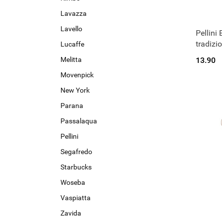
Lavazza
Lavello
Pellini
C
tradizi
Lucaffe
Melitta
13.90
Movenpick
New York
Parana
Passalaqua
Pellini
Segafredo
Starbucks
Woseba
Vaspiatta
Zavida