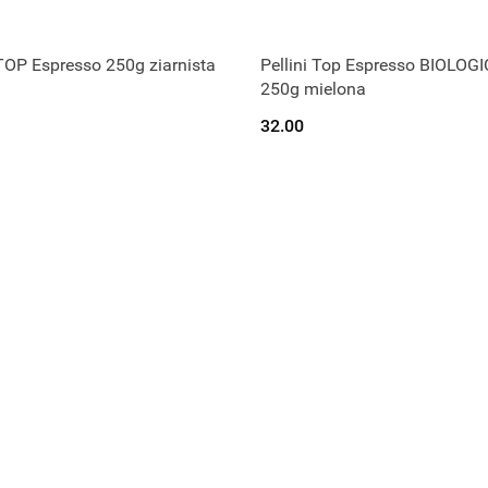
 TOP Espresso 250g ziarnista
Pellini Top Espresso BIOLOG
zekamy na dostawę.
Czekamy na dostaw
250g mielona
32.00