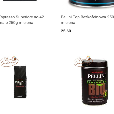
 Espresso Superiore no 42
Pellini Top Bezkofeinowa 25
zekamy na dostawę.
Czekamy na dostaw
onale 250g mielona
mielona
25.60