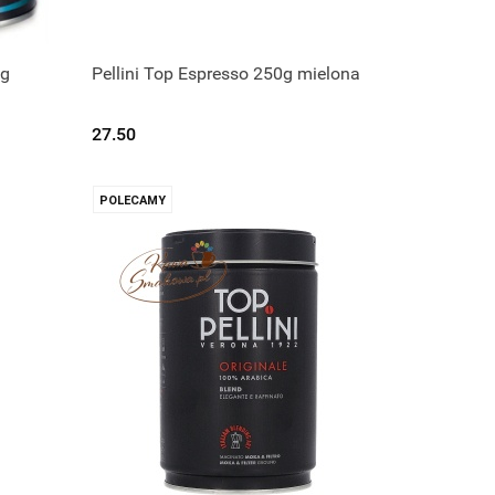
0g
Pellini Top Espresso 250g mielona
ę.
Czekamy na dostawę.
27.50
POLECAMY