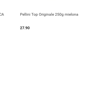
ICA
Pellini Top Originale 250g mielona
ę.
Czekamy na dostawę.
27.90