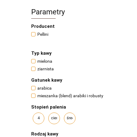
Parametry
Producent
Pellini
Typ kawy
mielona
ziarnista
Gatunek kawy
arabica
mieszanka (blend) arabiki i robusty
Stopień palenia
4
ciemny
średni
Rodzaj kawy