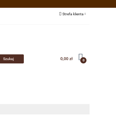
e BIO/EKO
Strefa klienta
estsellery
Zaloguj się
Zarejestruj się
Dodaj zgłoszenie
0,00 zł
0
ożywcze
Akcesoria
O nas