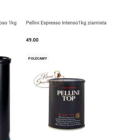
moso 1kg
Pellini Espresso Intenso1kg ziarnista
ę.
Czekamy na dostawę.
49.00
POLECAMY