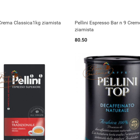
 Crema Classica1kg ziarnista
Pellini Espresso Bar n 9 Cre
zekamy na dostawę.
Czekamy na dostaw
ziarnista
80.50