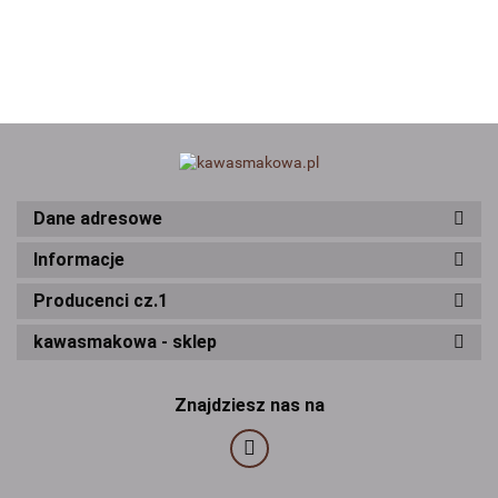
35g
Pomarańczowa
30g
Dane adresowe
Informacje
Producenci cz.1
kawasmakowa - sklep
Znajdziesz nas na