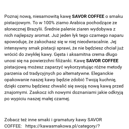
Poznaj nową, niesamowitą kawę
SAVOR COFFEE
o smaku
pistacjowym. To w 100% ziarno Arabica pochodzące ze
słonecznej Brazylii. Średnie palenie
ziaren wydobywa z
nich najlepszy aromat. Już jeden łyk tego czarnego naparu
spowoduje, że zakochasz się w niej nieodwracalnie. Jej
intensywny smak pistacji sprawi, że nie będziesz chciał już
wrócić do zwykłej kawy. Gęsta i aksamitna crema długo
unosi się na powierzchni filiżanki. Kawę
SAVOR COFFEE
pistacjową możesz zaparzyć wykorzystując różne metody
parzenia od tradycyjnych po alternatywne. Eleganckie
opakowanie naszej kawy będzie zdobić Twoją kuchnię,
dzięki czemu będziesz chwalić się swoją nową kawą przed
znajomymi. Zaskocz ich nowymi doznaniami jakie odkryją
po wypiciu naszej małej czarnej.
Zobacz też inne smaki i gramatury kawy SAVOR
COFFEE:
https://kawasmakowa.pl/category/?