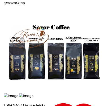
q=savor#top
UWAGA!!! 1% wartości
z