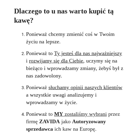
Dlaczego to u nas warto kupić tą
kawę?
Ponieważ
chcemy zmienić coś w Twoim
życiu na lepsze.
Ponieważ
to
Ty jesteś dla nas najważniejszy
i
rozwijamy się dla Ciebie
, uczymy się na
bieżąco i wprowadzamy zmiany, żebyś był z
nas zadowolony.
Ponieważ
słuchamy opinii naszych klientów
a wszystkie uwagi analizujemy i
wprowadzamy w życie.
Ponieważ
to
MY
zostaliśmy wybrani
przez
firmę
ZAVIDA
jako
Autoryzowany
sprzedawca
ich kaw na Europę.