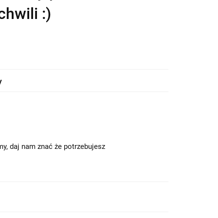
hwili :)
y
y, daj nam znać że potrzebujesz