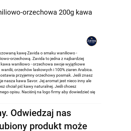
aniliowo-orzechowa 200g kawa
zowaną kawę Zavida o smaku waniliowo -
owo-orzechową. Zavida to jedna z najbardziej
 kawa waniliowo - orzechowa swoje wyjątkowe
nilii, orzechów laskowych i 100% ziaren Arabica.
zostawia przyjemny orzechowy posmak. Jeśli znasz
e nasza kawa Savor. Jej aromat jest nieco inny ale
sz chciał pić kawy naturalnej. Jeśli chcesz
łnego opisu. Naciśnij na logo firmy aby dowiedzieć się
y. Odwiedzaj nas
ulubiony produkt może