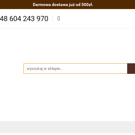
Darmowa dostawa już od 500zł.
asze herbaty
Zestawy kaw i herbat
Kawy organiczn
48 604 243 970
ze
Akcesoria
O nas
Nowości
Polecamy
B
cje
Kontakt
 kaw i herbat
Kawy organiczne BIO/EKO
Produkty Sp
ydatne informacje
Kontakt