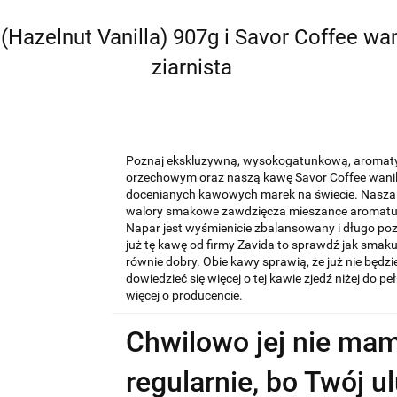
Hazelnut Vanilla) 907g i Savor Coffee w
ziarnista
Poznaj ekskluzywną, wysokogatunkową, aromaty
orzechowym oraz naszą kawę Savor Coffee wanili
docenianych kawowych marek na świecie. Nasza
walory smakowe zawdzięcza mieszance aromatu wa
Napar jest wyśmienicie zbalansowany i długo po
już tę kawę od firmy Zavida to sprawdź jak smakuj
równie dobry. Obie kawy sprawią, że już nie będzie
dowiedzieć się więcej o tej kawie zjedź niżej do pe
więcej o producencie.
Chwilowo jej nie mam
regularnie, bo Twój 