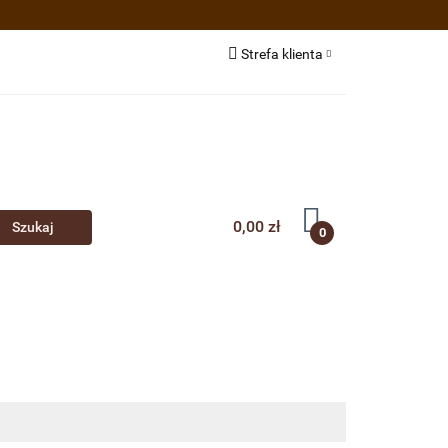
e BIO/EKO
Strefa klienta
estsellery
Zaloguj się
Zarejestruj się
Dodaj zgłoszenie
0,00 zł
0
ożywcze
Akcesoria
O nas