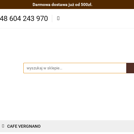
Darmowa dostawa już od 500zł.
asze herbaty
Zestawy kaw i herbat
Kawy organiczn
48 604 243 970
ze
Akcesoria
O nas
Nowości
Polecamy
B
cje
Kontakt
 kaw i herbat
Kawy organiczne BIO/EKO
Produkty Sp
ydatne informacje
Kontakt
CAFE VERGNANO