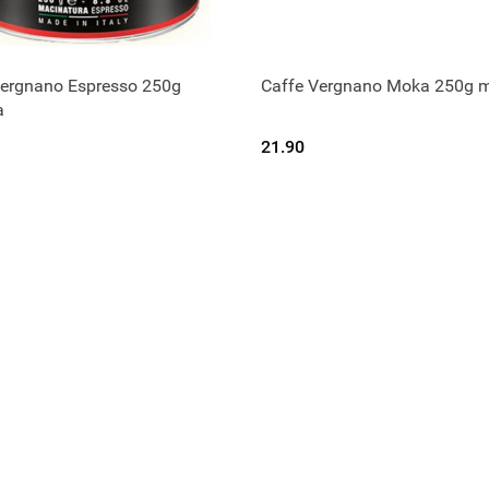
Vergnano Espresso 250g
Caffe Vergnano Moka 250g m
zekamy na dostawę.
Czekamy na dostaw
a
21.90