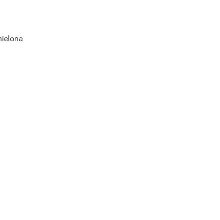
ielona
ę.