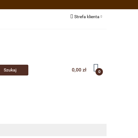
e BIO/EKO
Strefa klienta
estsellery
Zaloguj się
Zarejestruj się
Dodaj zgłoszenie
0,00 zł
0
ożywcze
Akcesoria
O nas