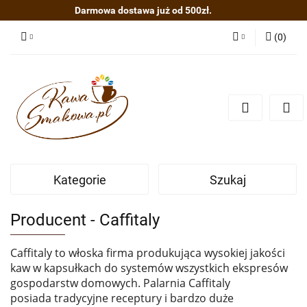
Darmowa dostawa już od 500zł.
(
0
)
Zaloguj się
Zarejestruj się
Dodaj zgłoszenie
Kategorie
Szukaj
Producent - Caffitaly
Caffitaly to włoska firma produkująca wysokiej jakości
kaw w kapsułkach do systemów wszystkich ekspresów
gospodarstw domowych. Palarnia Caffitaly
posiada
tradycyjne receptury i
bardzo duże