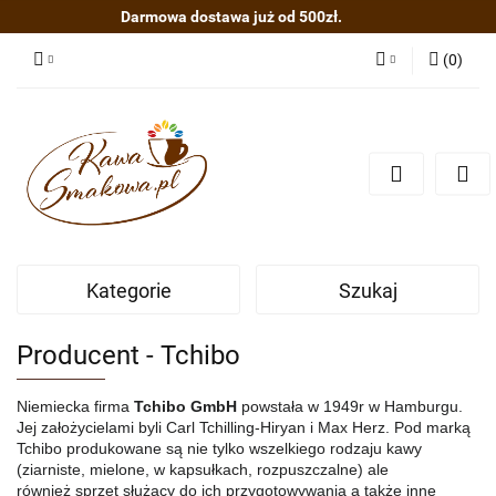
Darmowa dostawa już od 500zł.
(
0
)
Zaloguj się
Zarejestruj się
Dodaj zgłoszenie
Kategorie
Szukaj
Producent - Tchibo
Niemiecka firma
Tchibo GmbH
powstała w 1949r w Hamburgu.
Jej założycielami byli Carl Tchilling-Hiryan i Max Herz. Pod marką
Tchibo produkowane są nie tylko wszelkiego rodzaju kawy
(ziarniste, mielone, w kapsułkach, rozpuszczalne) ale
również
sprzęt służący do ich przygotowywania a także inne