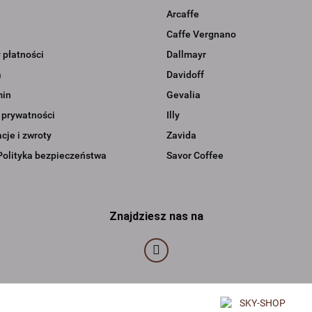
Arcaffe
Caffe Vergnano
 płatności
Dallmayr
a
Davidoff
min
Gevalia
 prywatności
Illy
je i zwroty
Zavida
Polityka bezpieczeństwa
Savor Coffee
Znajdziesz nas na