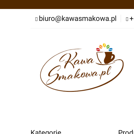
Nasze kawy
N
biuro@kawasmakowa.pl
+
Produkty Spożywc
Przydatne informa
Nasze kawy
Nasze herbaty
Zestawy
Nowości
Polecamy
Bestsellery
Prz
Kategorie
Prod