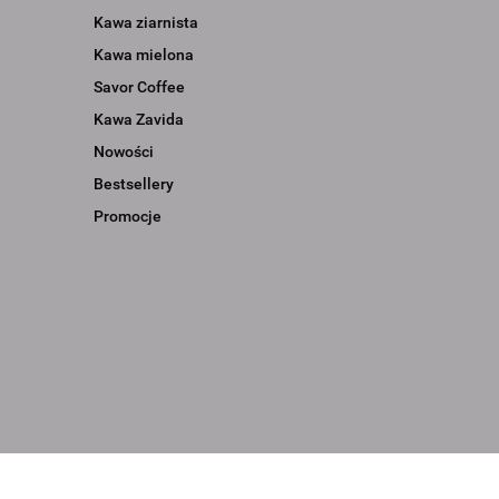
Kawa ziarnista
Kawa mielona
Savor Coffee
Kawa Zavida
Nowości
Bestsellery
Promocje