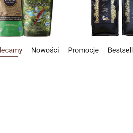
lecamy
Nowości
Promocje
Bestsell
Gimoka
Yerba
Gimoka
Kubek
Gran Bar
Mate
Aroma
ceramiczny
1kg
56.00
czysta
Classico
do kawy
ziarnista
10.90
56.00
erbatka
45.00
brazylijska
1kg
Zavida
wa
40 g
ziarnista