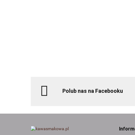
Lemoni
Saraswati
10.90
Kanashi 35g
Pomara
40g
30g
Polub nas na Facebooku
Inform