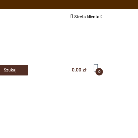
e BIO/EKO
Strefa klienta
estsellery
Zaloguj się
Zarejestruj się
Dodaj zgłoszenie
0,00 zł
0
ożywcze
Akcesoria
O nas