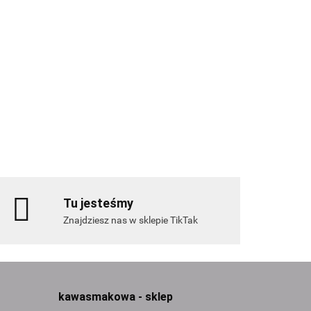
niliowo-
ZAVIDA Waniliowo-
(Hazelnut Vanilla)
orzechowa (Hazelnut Vanilla)
or Coffee
340g i Savor Coffee
190.00
kg kawa ziarnista
bananowa 1kg kawa ziarnista
Tu jesteśmy
Znajdziesz nas w sklepie TikTak
kawasmakowa - sklep