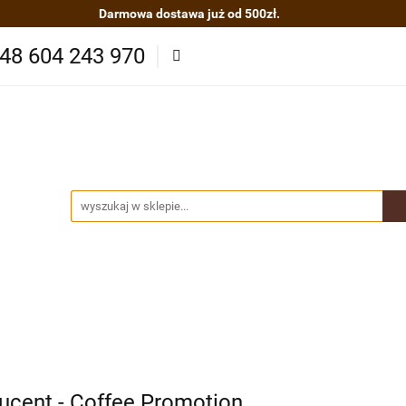
Darmowa dostawa już od 500zł.
asze herbaty
Zestawy kaw i herbat
Kawy organiczn
48 604 243 970
ze
Akcesoria
O nas
Nowości
Polecamy
B
cje
Kontakt
 kaw i herbat
Kawy organiczne BIO/EKO
Produkty Sp
ydatne informacje
Kontakt
ucent - Coffee Promotion