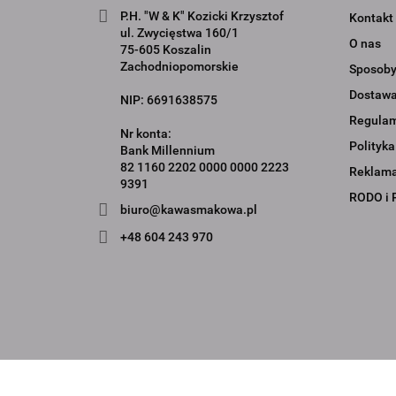
P.H. "W & K" Kozicki Krzysztof
Kontakt
ul. Zwycięstwa 160/1
O nas
75-605 Koszalin
Zachodniopomorskie
Sposoby
Dostaw
NIP: 6691638575
Regula
Nr konta:
Polityka
Bank Millennium
82 1160 2202 0000 0000 2223
Reklamac
9391
RODO i 
biuro@kawasmakowa.pl
+48 604 243 970