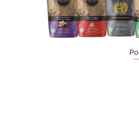
Po
Dzbanek
NOWE
NOWE
porcelanowy
Herbata
Herbata
z filiżanką
NOWE H
zielona
37.50
zielona
7.90
zielony
owoco
10.90
Bogini
Pigwoniada