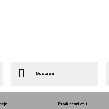
ada
ńczowa
ZAVIDA Wa
orzechowa 
907g i Sav
229.00
bananowa 1
Dostawa
acje
Producenci cz.1